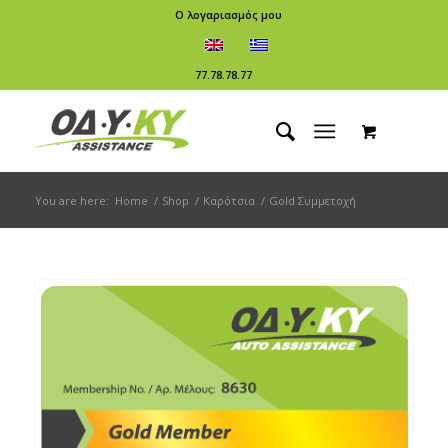
Ο λογαριασμός μου
77.78.78.77
You are here:
Home
/
Shop
/
Καρότσια
/
Gold Συμμετοχή