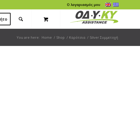
Ο λογαριασμός μου
νήτο
You are here:
Home
/
Shop
/
Καρότσια
/
Silver Συμμετοχή