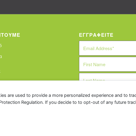
ΠΤΟΥΜΕ
ΕΓΓΡΑΦΕΙΤΕ
5
α
α
στος
ς
ies are used to provide a more personalized experience and to tr
tection Regulation. If you decide to to opt-out of any future track
ontinuing to browse the site, you are agreeing to our use of cookies.
Πολιτική 
um Digital Ltd