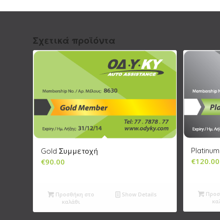
Σχετικά προϊόντα
Platinu
Gold Συμμετοχή
€
120.00
€
90.00
Προσ
Προσθήκη στο
Show Details
κα
καλάθι