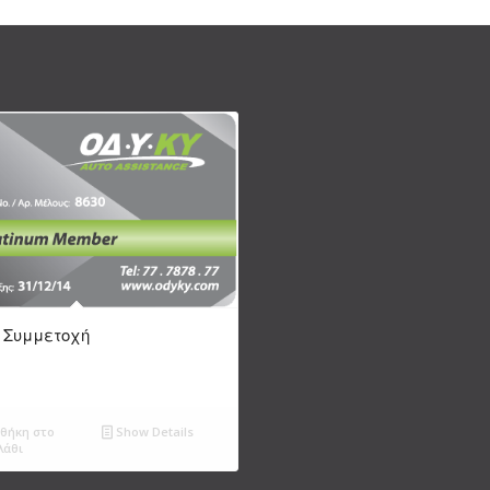
m Συμμετοχή
θήκη στο
Show Details
λάθι