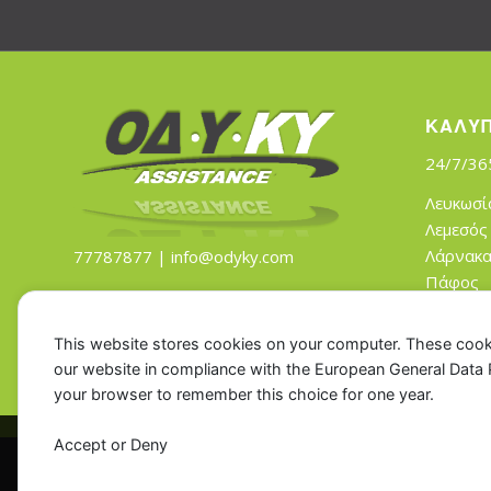
ΚΑΛΥ
24/7/36
Λευκωσί
Λεμεσός
Λάρνακ
77787877 |
info@odyky.com
Πάφος
Αμμόχω
Τρόοδο
This website stores cookies on your computer. These cook
our website in compliance with the European General Data Pro
your browser to remember this choice for one year.
Accept or Deny
This site uses cookies. By c
© OD.Y.KY - Cyprus Car Rescue. All rights reserved. Powered by
Innovi