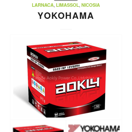
LARNACA
,
LIMASSOL
,
NICOSIA
ΥΟKOHAMA