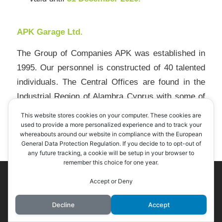
APK Garage Ltd.
The Group of Companies APK was established in
1995. Our personnel is constructed of 40 talented
individuals. The Central Offices are found in the
Industrial Region of Alambra Cyprus with some of
the departments and its companies in a large
This website stores cookies on your computer. These cookies are
extent of installations and equipment. We serve a
used to provide a more personalized experience and to track your
whereabouts around our website in compliance with the European
large spectrum of customers which include
General Data Protection Regulation. If you decide to to opt-out of
organizations such as ATIK, KEO, CTC, and EMS
any future tracking, a cookie will be setup in your browser to
remember this choice for one year.
Airport. We offer quality services that touch upon
This site uses cookies. By continuing to browse the site, you are
Accept or Deny
the requirements of our customers.
agreeing to our use of cookies.
Our Actions Include:
OK
Learn more
Decline
Accept
APK Garage Ltd