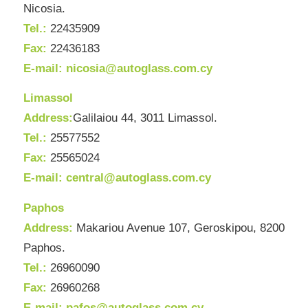
Nicosia.
Tel.:
22435909
Fax:
22436183
Ε-mail:
nicosia@autoglass.com.cy
Limassol
Address:
Galilaiou 44, 3011 Limassol.
Tel.:
25577552
Fax:
25565024
Ε-mail:
central@autoglass.com.cy
Paphos
Address:
Makariou Avenue 107, Geroskipou, 8200
Paphos.
Tel.:
26960090
Fax:
26960268
Ε-mail:
pafos@autoglass.com.cy