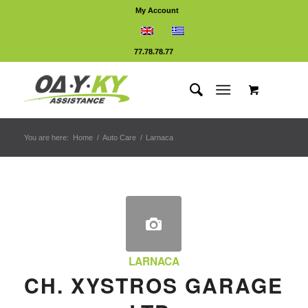
My Account
77.78.78.77
You are here:
Home
/
Auto Care
/
Larnaca
LARNACA
CH. XYSTROS GARAGE