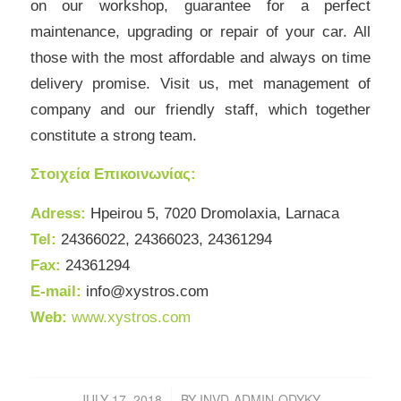
on our workshop, guarantee for a perfect
maintenance, upgrading or repair of your car. All
those with the most affordable and always on time
delivery promise. Visit us, met management of
company and our friendly staff, which together
constitute a strong team.
Στοιχεία Επικοινωνίας:
Adress:
Hpeirou 5, 7020 Dromolaxia, Larnaca
Tel:
24366022, 24366023, 24361294
Fax:
24
361294
E-mail:
info@xystros.com
Web:
www.xystros.com
JULY 17, 2018
BY
INVD-ADMIN-ODYKY
/