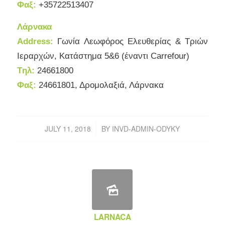
Φαξ:
+35722513407
Λάρνακα
Address:
Γωνία Λεωφόρος Ελευθερίας & Τριών
Ιεραρχών, Κατάστημα 5&6 (έναντι Carrefour)
Tηλ:
24661800
Φαξ:
24661801, Δρομολαξιά, Λάρνακα
JULY 11, 2018
BY
INVD-ADMIN-ODYKY
/
LARNACA