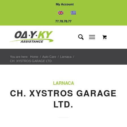
My Account
77.78.78.77
You are here:
Home
/
Auto Care
/
Larnaca
/
CH. XYSTROS GARAGE LTD.
LARNACA
CH. XYSTROS GARAGE
LTD.