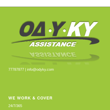
77787877 |
info@odyky.com
WE WORK & COVER
24/7/365