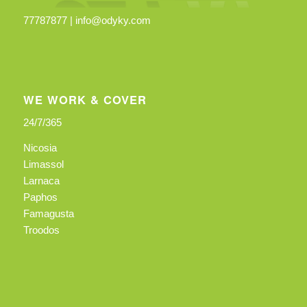
77787877 |
info@odyky.com
WE WORK & COVER
24/7/365
Nicosia
Limassol
Larnaca
Paphos
Famagusta
Troodos