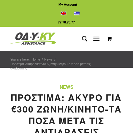
My Account
77.78.78.77
You are here:
Home
/
News
/
Προστιμα: Ακυρο για €300 ζωνη/κινητο-Τα ποσα μετα τις
αντιδρασεις...
NEWS
ΠΡΟΣΤΙΜΑ: ΑΚΥΡΟ ΓΙΑ
€300 ΖΩΝΗ/ΚΙΝΗΤΟ-ΤΑ
ΠΟΣΑ ΜΕΤΑ ΤΙΣ
ΑΝΤΙΔΡΑΣΕΙΣ