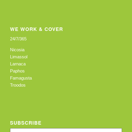
WE WORK & COVER
24/7/365
Nicosia
Limassol
Larnaca
Paphos
Famagusta
Troodos
SUBSCRIBE