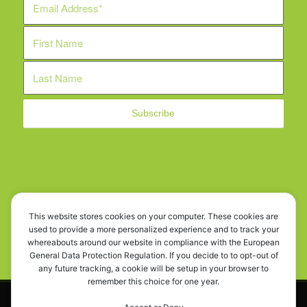
WE ARE SOCIAL!
This website stores cookies on your computer. These cookies are
used to provide a more personalized experience and to track your
whereabouts around our website in compliance with the European
General Data Protection Regulation. If you decide to to opt-out of
any future tracking, a cookie will be setup in your browser to
remember this choice for one year.
This site uses cookies. By continuing to browse the site, you are
© OD.Y.KY - Cyprus Car Rescue. All rights reserved. Powered by
Innovium