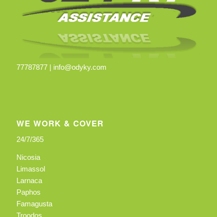
77787877 |
info@odyky.com
WE WORK & COVER
24/7/365
Nicosia
Limassol
Larnaca
Paphos
Famagusta
Troodos