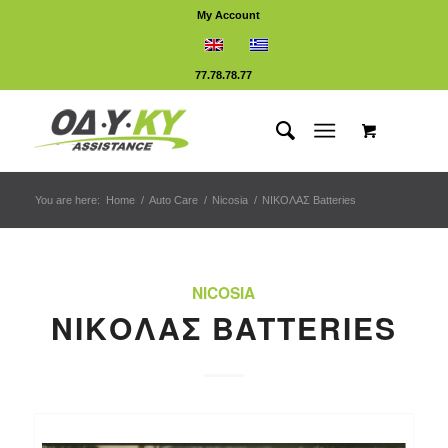
My Account
77.78.78.77
You are here:
Home
/
Auto Care
/
Nicosia
/
ΝΙΚΟΛΑΣ Batteries
NICOSIA
ΝΙΚΟΛΑΣ BATTERIES